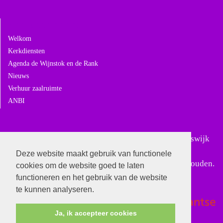
Navigeer naar:
Welkom
Kerkdiensten
Agenda de Wijnstok en de Rank
Nieuws
Verhuur zaalruimte
ANBI
Sinds 18 februari 2024 is Gereformeerd Giessen-Rijswijk
samengegaan met Gereformeerd Andel. In Giessen-
Deze website maakt gebruik van functionele
Rijswijk worden alleen nog bijzondere diensten gehouden.
cookies om de website goed te laten
functioneren en het gebruik van de website
te kunnen analyseren.
Ja, ik accepteer cookies