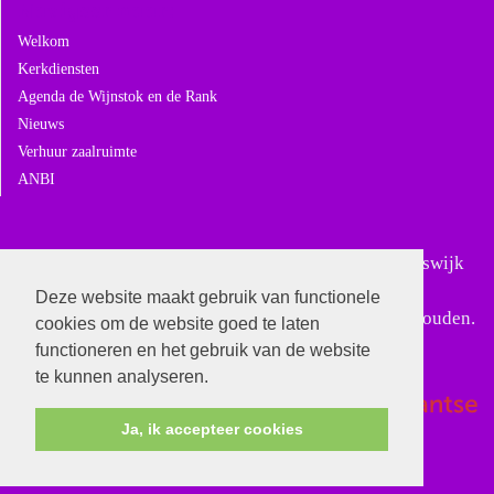
Navigeer naar:
Welkom
Kerkdiensten
Agenda de Wijnstok en de Rank
Nieuws
Verhuur zaalruimte
ANBI
Sinds 18 februari 2024 is Gereformeerd Giessen-Rijswijk
samengegaan met Gereformeerd Andel. In Giessen-
Deze website maakt gebruik van functionele
Rijswijk worden alleen nog bijzondere diensten gehouden.
cookies om de website goed te laten
functioneren en het gebruik van de website
te kunnen analyseren.
Ja, ik accepteer cookies