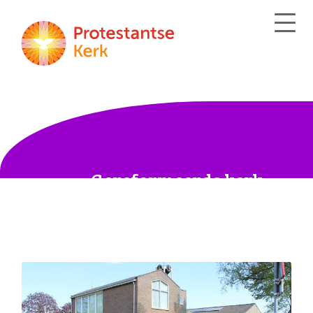
Gereformeerde kerk
Andel-Giessen-Rijswijk