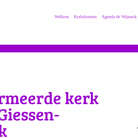
Welkom
Kerkdiensten
Agenda de Wijnstok
rmeerde kerk
Giessen-
k