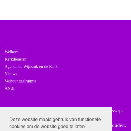
Navigeer naar:
Welkom
Kerkdiensten
Agenda de Wijnstok en de Rank
Nieuws
Verhuur zaalruimte
ANBI
Sinds 18 februari 2024 is Gereformeerd Giessen-Rijswijk
samengegaan met Gereformeerd Andel. In Giessen-
Deze website maakt gebruik van functionele
Rijswijk worden alleen nog bijzondere diensten gehouden.
cookies om de website goed te laten