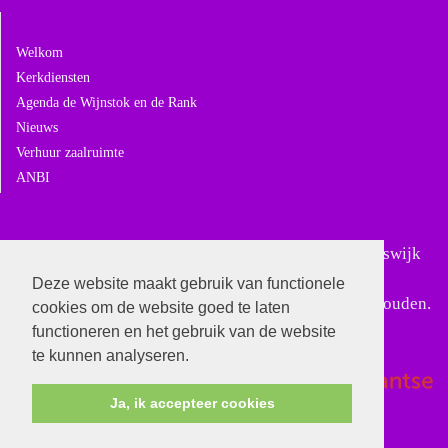
Navigeer naar:
Welkom
Kerkdiensten
Agenda de Wijnstok en de Rank
Nieuws
Verhuur zaalruimte
ANBI
Sinds 18 februari 2024 is Gereformeerd Giessen-Rijswijk
samengegaan met Gereformeerd Andel. In Giessen-
Deze website maakt gebruik van functionele
Rijswijk worden alleen nog bijzondere diensten gehouden.
cookies om de website goed te laten
functioneren en het gebruik van de website
te kunnen analyseren.
Ja, ik accepteer cookies