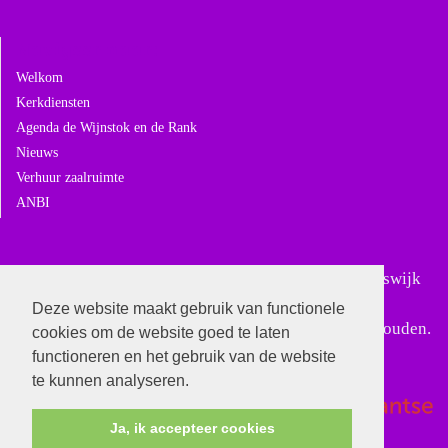
Navigeer naar:
Welkom
Kerkdiensten
Agenda de Wijnstok en de Rank
Nieuws
Verhuur zaalruimte
ANBI
Sinds 18 februari 2024 is Gereformeerd Giessen-Rijswijk
samengegaan met Gereformeerd Andel. In Giessen-
Deze website maakt gebruik van functionele
Rijswijk worden alleen nog bijzondere diensten gehouden.
cookies om de website goed te laten
functioneren en het gebruik van de website
te kunnen analyseren.
Ja, ik accepteer cookies