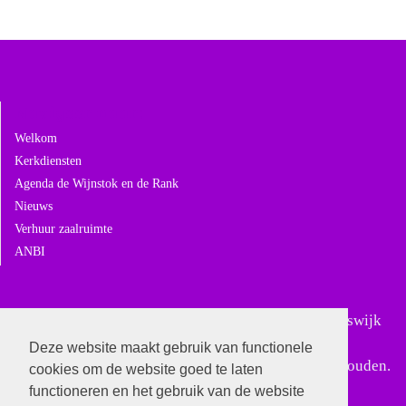
Navigeer naar:
Welkom
Kerkdiensten
Agenda de Wijnstok en de Rank
Nieuws
Verhuur zaalruimte
ANBI
Sinds 18 februari 2024 is Gereformeerd Giessen-Rijswijk
samengegaan met Gereformeerd Andel. In Giessen-
Deze website maakt gebruik van functionele
Rijswijk worden alleen nog bijzondere diensten gehouden.
cookies om de website goed te laten
functioneren en het gebruik van de website