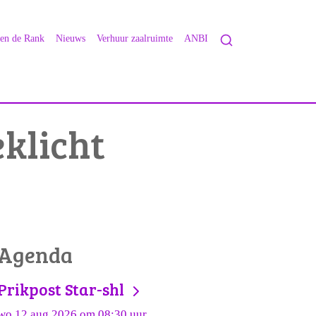
 en de Rank
Nieuws
Verhuur zaalruimte
ANBI
eklicht
Agenda
Prikpost Star-shl
wo 12 aug 2026 om 08:30 uur