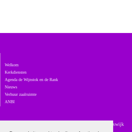
Navigeer naar:
Welkom
Kerkdiensten
Agenda de Wijnstok en de Rank
Nieuws
Verhuur zaalruimte
ANBI
Sinds 18 februari 2024 is Gereformeerd Giessen-Rijswijk
samengegaan met Gereformeerd Andel. In Giessen-