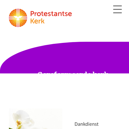
Gereformeerde kerk
Andel-Giessen-Rijswijk