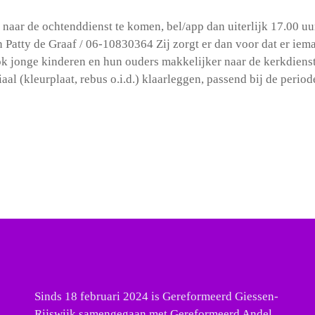
naar de ochtenddienst te komen, bel/app dan uiterlijk 17.00 uur
n Patty de Graaf / 06-10830364
Zij zorgt er dan voor dat er iem
t ook jonge kinderen en hun ouders makkelijker naar de kerkdie
aal (kleurplaat, rebus o.i.d.) klaarleggen, passend bij de periode
Sinds 18 februari 2024 is Gereformeerd Giessen-
Rijswijk samengegaan met Gereformeerd Andel.