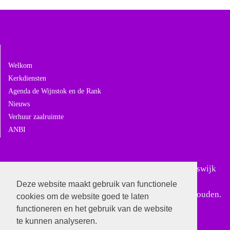
Navigeer naar:
Welkom
Kerkdiensten
Agenda de Wijnstok en de Rank
Nieuws
Verhuur zaalruimte
ANBI
Sinds 18 februari 2024 is Gereformeerd Giessen-Rijswijk
samengegaan met Gereformeerd Andel. In Giessen-
Deze website maakt gebruik van functionele
Rijswijk worden alleen nog bijzondere diensten gehouden.
cookies om de website goed te laten
functioneren en het gebruik van de website
te kunnen analyseren.